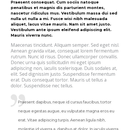
Praesent consequat. Cum sociis natoque
penatibus et magnis dis parturient montes,
nascetur ridiculus mus. Vestibulum massa dui sed
nulla ut nulla a mi. Fusce wisi nibh malesuada
aliquet, lacus vitae mauris. Nam sit amet justo.
Vestibulum ante ipsum eleifend adipiscing elit.
Mauris viverra nunc.
Maecenas tincidunt. Aliquam semper. Sed eget nisl.
Aenean gravida vitae, consequat lorem fermentum
rutrum. Nunc id risus. Donec ullamcorper convallis.
Donec urna quis sollicitudin mi eget ipsum
adipiscing non, iaculis scelerisque. Duis sodales at,
elit. Sed dignissim justo. Suspendisse fermentum
erat. Duis consequat tortor. Mauris ut tellus a
dolor. Suspendisse nec tellus.
Praesent dapibus, neque id cursus faucibus, tortor
neque egestas augue, eu vulputate magna eros eu
erat. Vitae adipiscing turpis. Aenean ligula nibh,
molestie id viverra a, dapibus at dolor. In iaculis viverra