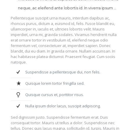
neque, ac eleifend ante lobortis id. In viverra ipsum …
Pellentesque suscipit urna mauris, interdum dapibus ac,
rhoncus purus, dictum a, euismod id, felis. Fusce blandit eu,
ullamcorper in, iaculis et, ultricies lobortis velit. Mauris
imperdiet, urna mi, gravida sodales. Vivamus hendrerit nulla
erat ornare tortor in vestibulum id, eleifend neque odio
fermentum vel, consectetuer at, imperdiet sapien. Donec
blandit, dui eu diam. In gravida ornare. Nullam accumsan. In
hac habitasse platea dictumst. Praesent feugiat. Cum sociis
natoque.
Suspendisse a pellentesque dui, non felis.
Quisque lorem tortor fringilla sed.
Quisque cursus et, porttitor risus.
Nulla ipsum dolor lacus, suscipit adipiscing.
Sed dignissim justo. Suspendisse fermentum erat. Duis
consequat tortor. Mauris ut tellus a dolor. Suspendisse nec
tellus. Donec quis lacus magna, sollicitudin id, turpis. Mauris in