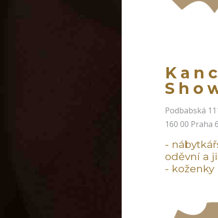
Kanc
Sho
Podbabská 11
160 00 Praha 
- nábytkář
oděvní a j
- koženky