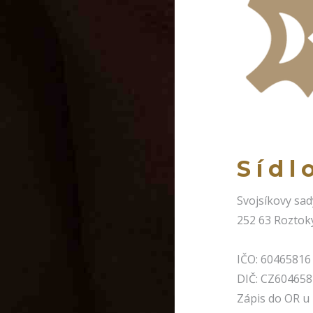
Sídl
Svojsíkovy sa
252 63 Roztok
IČO: 60465816
DIČ: CZ60465
Zápis do OR u 