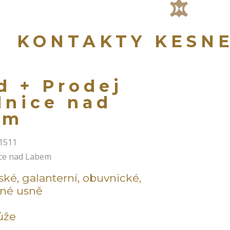
KONTAKTY KESN
d + Prodej
nice nad
em
 1511
ce nad Labem
ské, galanterní, obuvnické,
iné usně
ůže