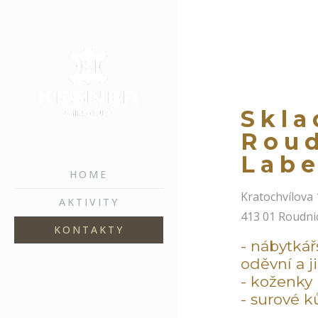
Skla
Roud
Lab
HOME
Kratochvílova
AKTIVITY
413 01 Roudni
KONTAKTY
- nábytkář
oděvní a j
- koženky
- surové k