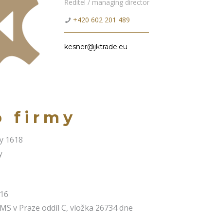
Ředitel / managing director
+420 602 201 489
kesner@jktrade.eu
o firmy
dy 1618
y
816
MS v Praze oddíl C, vložka 26734 dne