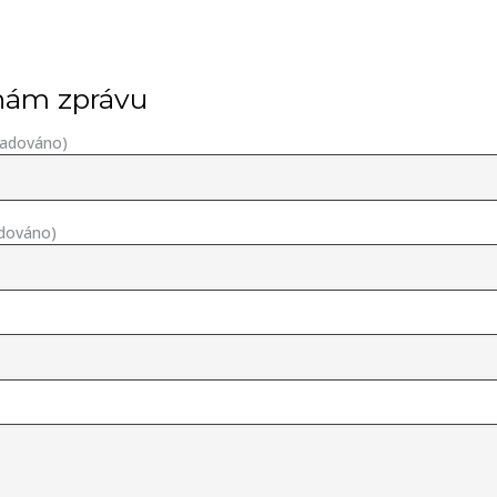
nám zprávu
žadováno)
adováno)