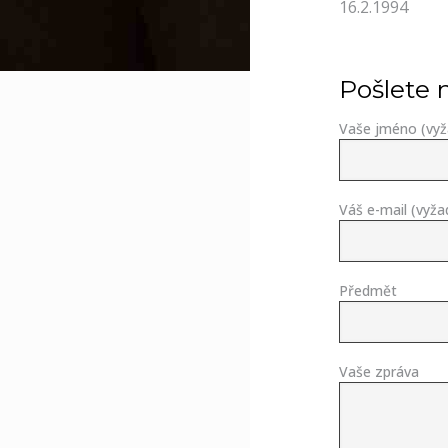
16.2.1994
Pošlete 
Vaše jméno (vy
Váš e-mail (vyž
Předmět
Vaše zpráva