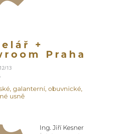
elář +
wroom Praha
12/13
6
ské, galanterní, obuvnické,
iné usně
Ing. Jiří Kesner