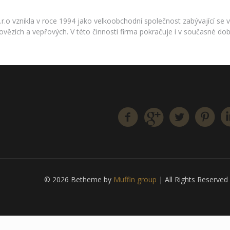
s.r.o vznikla v roce 1994 jako velkoobchodní společnost zabývající 
vězích a vepřových. V této činnosti firma pokračuje i v současné dob
© 2026 Betheme by
Muffin group
| All Rights Reserve