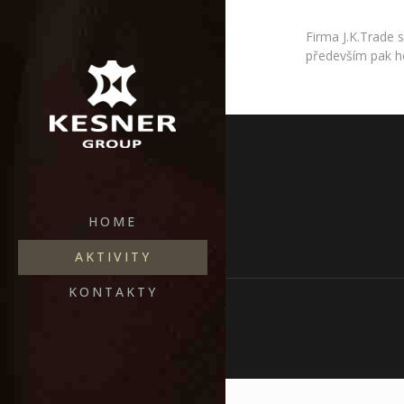
Firma J.K.Trade 
především pak ho
HOME
AKTIVITY
KONTAKTY