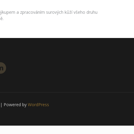
se výkupem a zpracováním surových kůží všeho druhu
ě.
d | Powered by
WordPress