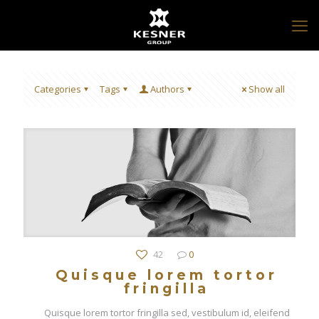
Categories
Tags
Authors
Show all
42
0
Quisque lorem tortor
fringilla
Quisque lorem tortor fringilla sed, vestibulum id, eleifend