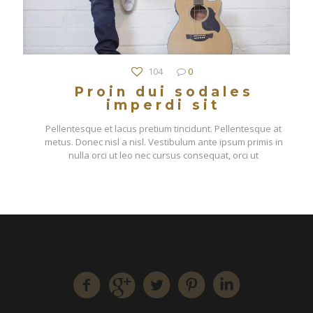
104
0
Proin dui sodales
imperdi sit
Pellentesque et lacus pretium tincidunt. Pellentesque at
metus. Donec nisl a nisl. Vestibulum ante ipsum primis in
nulla orci ut leo nec cursus consequat, orci ut