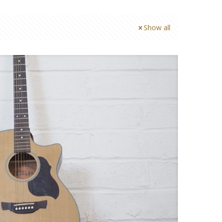
Show all